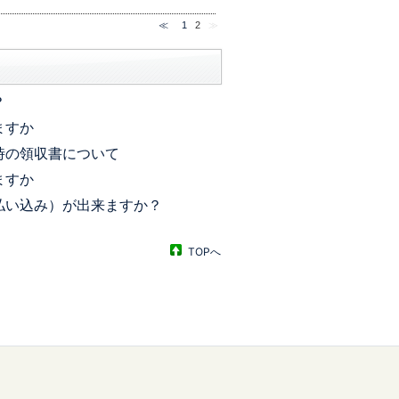
≪
1
2
≫
？
ますか
時の領収書について
ますか
払い込み）が出来ますか？
TOPへ