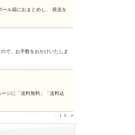
ボール箱におまとめし、 発送を
すので、お手数をおかけいたしま
品ページに「送料無料」「送料込
≪
1
2
≫